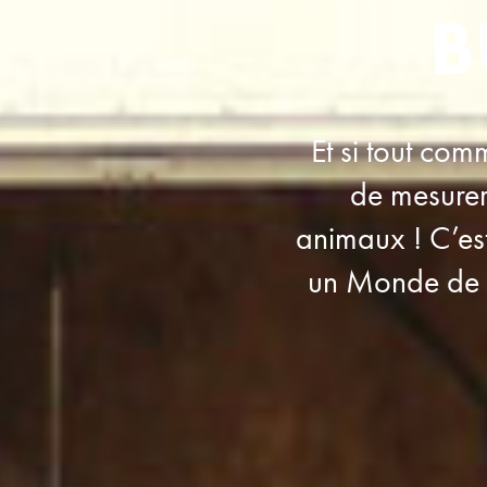
B
Et si tout com
de mesurer 
animaux ! C’est
un Monde de B