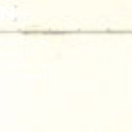
ON
us belle façon 
 à nos 180 
 domaine c’est 
vous attend ! 