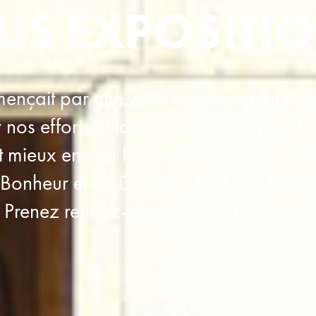
US EXPOSITI
mençait par une visite chez nous ? Le pl
nos efforts et tout le bien-être apporté
 mieux en vrai ! Notre Refuge avec son
onheur et de Détente . Tout un Monde 
Prenez rendez-vous avec le bonheur..