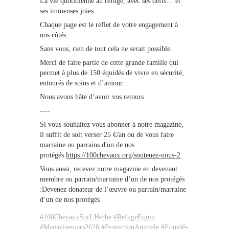
La vie quotidienne au refuge, avec ses défis… et
ses immenses joies
Chaque page est le reflet de votre engagement à
nos côtés.
Sans vous, rien de tout cela ne serait possible.
Merci de faire partie de cette grande famille qui
permet à plus de 150 équidés de vivre en sécurité,
entourés de soins et d’amour.
Nous avons hâte d’avoir vos retours
----
Si vous souhaitez vous abonner à notre magazine,
il suffit de soit verser 25 €/an ou de vous faire
marraine ou parrains d'un de nos
protégés
https://100chevaux.org/soutenez-nous-2
Vous aussi, recevez notre magazine en devenant
membre ou parrain/marraine d’un de nos protégés
:Devenez donateur de l’œuvre ou parrain/marraine
d’un de nos protégés
#100ChevauxSurLHerbe
#RefugeÉquin
#Magazine
mars2026
#ProtectionAnimale
#Equidés