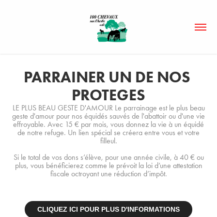
PARRAINER UN DE NOS 
PROTEGES
LE PLUS BEAU GESTE D'AMOUR Le parrainage est le plus beau
geste d'amour pour nos équidés sauvés de l'abattoir ou d'une vie
effroyable. Avec 15 € par mois, vous donnez la vie à un équidé
de notre refuge. Un lien spécial se créera entre vous et votre
filleul.
Si le total de vos dons s’élève, pour une année civile, à 40 € ou
plus, vous bénéficierez comme le prévoit la loi d’une attestation
fiscale octroyant une réduction d’impôt.
CLIQUEZ ICI POUR PLUS D'INFORMATIONS