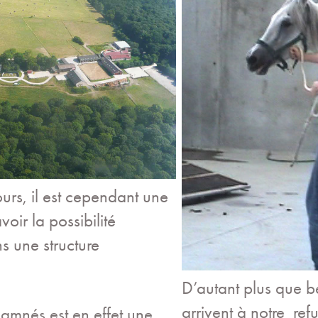
urs, il est cependant une
oir la possibilité
s une structure
D’autant plus que 
arrivent à notre re
damnés est en effet une