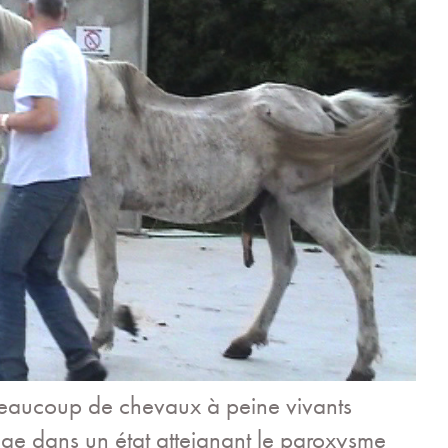
beaucoup de chevaux à peine vivants
fuge dans un état atteignant le paroxysme