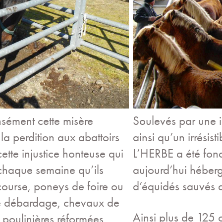
nsément cette misère
Soulevés par une 
a perdition aux abattoirs
ainsi qu’un irrésist
ette injustice honteuse qui
L’HERBE a été fon
 chaque semaine qu’ils
aujourd’hui héberg
ourse, poneys de foire ou
d’équidés sauvés d
de débardage, chevaux de
Ainsi plus de 125 
, poulinières réformées