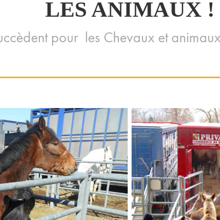
LES ANIMAUX !
succèdent pour
les Chevaux et animaux
___________________