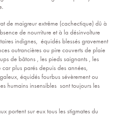
le.
at de maigreur extrême (cachectique) dû à
bsence de nourriture et à la désinvolture
taires indignes, équidés blessés gravement
ces outrancières ou pire couverts de plaie
ps de bâtons , les pieds saignants , les
 car plus parés depuis des années,
 galeux, équidés fourbus sévèrement ou
les humains insensibles sont toujours les
aux
portent sur eux
tous les stigmates du