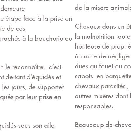
de la misère anima
en demeure
 étape face à la prise en
Chevaux dans un ét
te de ces
la malnutrition ou a
rachés à la boucherie ou
honteuse de proprié
à cause de négligen
dues au fouet ou cou
en le reconnaître , c’est
sabots en barquette
t de tant d’équidés et
chevaux parasités ,
 les jours, de supporter
autres misères dont 
qués par leur prise en
responsables.
Beaucoup de chev
idés sous son aile